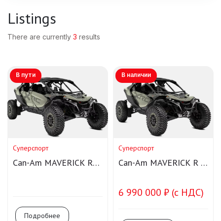
Listings
There are currently
3
results
В пути
В наличии
Суперспорт
Суперспорт
Can-Am MAVERICK R
Can-Am MAVERICK R X
Max X RC SAS
RC SAS
6 990 000 ₽ (с НДС)
Подробнее