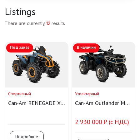
Listings
There are currently
12
results
Под заказ
В наличии
Спортивный
Утилитарный
Can-Am RENEGADE X
Can-Am Outlander MAX
MR 1000R
LTD 1000R T Smart-
Shox
2 930 000 ₽ (с НДС)
Подробнее