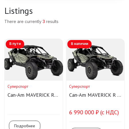
Listings
There are currently
3
results
В пути
В наличии
Суперспорт
Суперспорт
Can-Am MAVERICK R
Can-Am MAVERICK R X
Max X RC SAS
RC SAS
6 990 000 ₽ (с НДС)
Подробнее