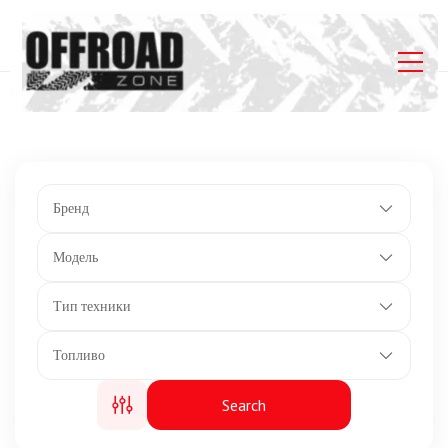
Главная
Listings
Блокируемый передний дифференциал с
эксклюзивной технологией Smart-Lok*
Бренд
Модель
Тип техники
Топливо
Search