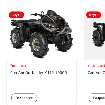
В пути
в пути
Спортивный
Утилитарны
Can-Am Outlander X MR 1000R
Can-Am O
Подробнее
Подроб