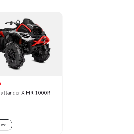
й
utlander X MR 1000R
нее