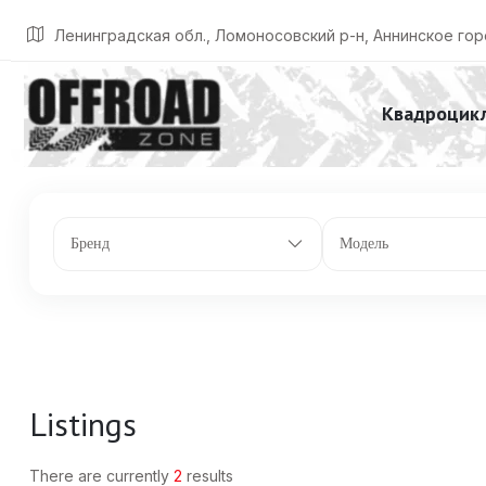
Главная
Listings
Клиренс: 335 мм.
Ленинградская обл., Ломоносовский р-н, Аннинское гор
Квадроцик
Бренд
Модель
Listings
There are currently
2
results