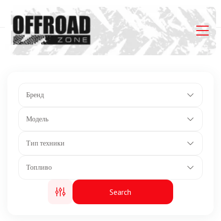
Главная
Listings
Макс. обороты: 7750 об/мин
Бренд
Модель
Тип техники
Топливо
Search