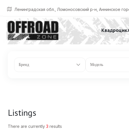
Главная
Listings
Перчаточный ящик – 2,68. Переднее багажное отдел
Ленинградская обл., Ломоносовский р-н, Аннинское гор
Квадроцик
Бренд
Модель
Listings
There are currently
3
results