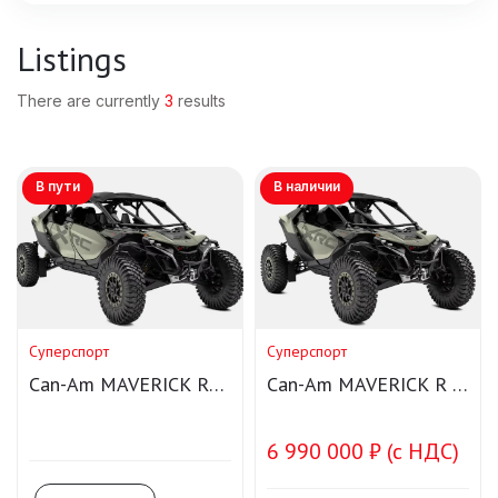
Listings
There are currently
3
results
В пути
В наличии
Суперспорт
Суперспорт
Can-Am MAVERICK R
Can-Am MAVERICK R X
Max X RC SAS
RC SAS
6 990 000 ₽ (с НДС)