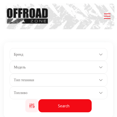
Главная
Listings
Передние и задние диски: 16-дюймовые литые
алюминиевые с бедлоками
Бренд
Модель
Тип техники
Топливо
Search