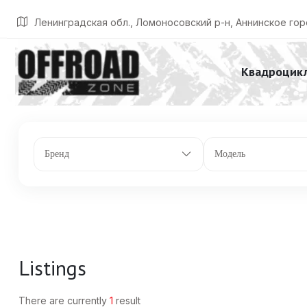
Главная
Listings
Задняя подвеска: TTA с изогнутыми рычагами и вн
Ленинградская обл., Ломоносовский р-н, Аннинское гор
Квадроцик
Бренд
Модель
Listings
There are currently
1
result