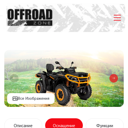
Главная
Listings
Can-Am Outlander MAX XT-P 1000R T
Все Изображения
Описание
Оснащение
Функции