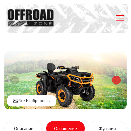
Главная
Listings
Can-Am Outlander MAX XT-P 1000R
Все Изображения
Описание
Оснащение
Функции