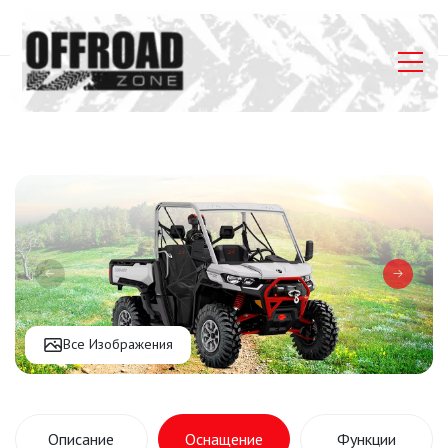
Главная
Listings
Can-Am Traxter X MR HD10
Все Изображения
Описание
Оснащение
Функции