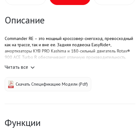
Описание
Commander RE – это мощный кроссовер-снегоход, превосходный
как на трассе, так и вне ее. Задняя подвеска EasyRide+,
амортизаторы KYB PRO Kashima и 180-сильный двигатель Rotax®
900 ACE Turbo R обеспечивают отличную производительность.
Теперь с дизайном Radien2, светодиодными фарами и
Читать все
сверхмощным 4-поршневым тормозом.
Скачать Спецификацию Модели (pdf)
Функции