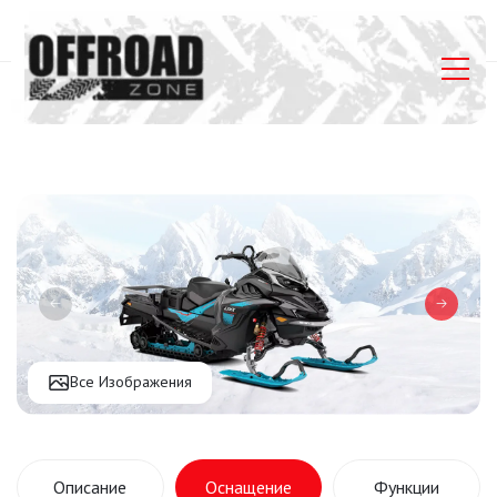
Главная
Listings
Lynx Commander RE 900 ACE Turbo R
Все Изображения
Описание
Оснащение
Функции