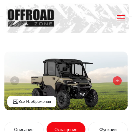
Главная
Listings
Can-Am DEFENDER LIMITED HD11
Все Изображения
Описание
Оснащение
Функции