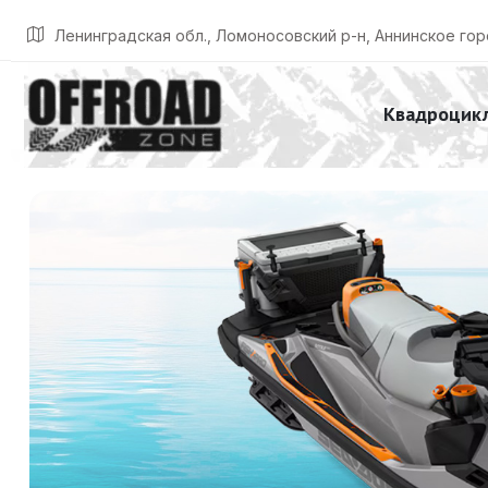
Главная
Listings
Гидроцикл FishPro Trophy 170
Ленинградская обл., Ломоносовский р-н, Аннинское гор
Квадроцик