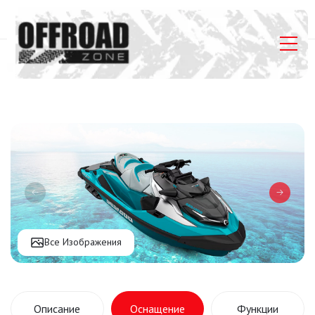
Главная
Listings
Гидроцикл Sea-Doo ⁠GTX Limited 325 Teal Metallic
Все Изображения
Описание
Оснащение
Функции