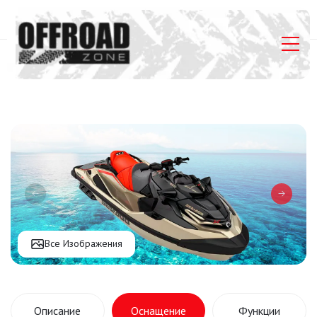
Главная
Listings
Гидроцикл Sea-Doo RXT-X 325 iBR
Все Изображения
Описание
Оснащение
Функции