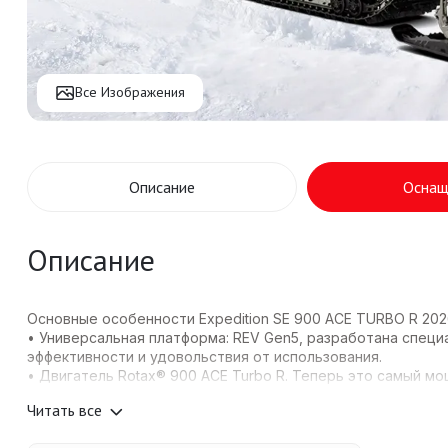
Все Изображения
Описание
Оснащ
Описание
Основные особенности Expedition SE 900 ACE TURBO R 202
• Универсальная платформа: REV Gen5, разработана спец
эффективности и удовольствия от использования.
• Двигатель Rotax® 900 ACE Turbo R. Теперь это самый мо
Мощное мгновенное ускорение и максимальная скорость 
Читать все
повышенной наддувной мощности и оптимизированным сис
лучше подходит для гонщиков, предпочитающих высокую 