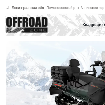
Главная
Listings
Ski-Doo Expedition SE 900 ACE Turbo R 10.25 disp
Ленинградская обл., Ломоносовский р-н, Аннинское гор
Квадроцик