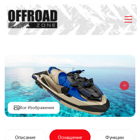
Главная
Listings
Гидроцикл Sea-Doo Wake Pro 230 IDF iBR
Все Изображения
Описание
Оснащение
Функции