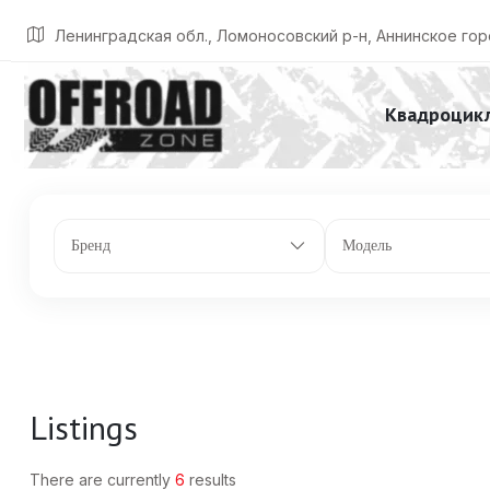
Главная
Listings
165 л.с.
Ленинградская обл., Ломоносовский р-н, Аннинское гор
Квадроцик
Бренд
Модель
Listings
There are currently
6
results