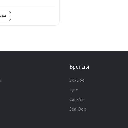
нее
Бренды
ы
Ski-Doo
Lynx
Can-Am
Sea-Doo