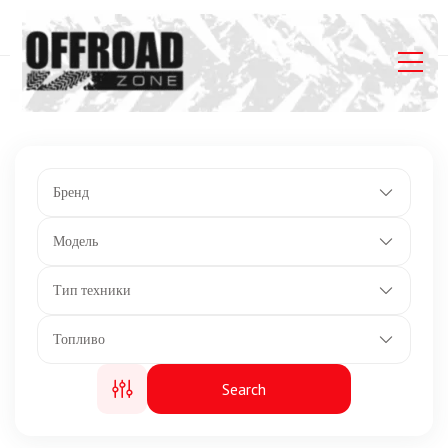
Главная
Listings
Передние колеса: XPS Trail King 2 27×8 x14
Бренд
Модель
Тип техники
Топливо
Search