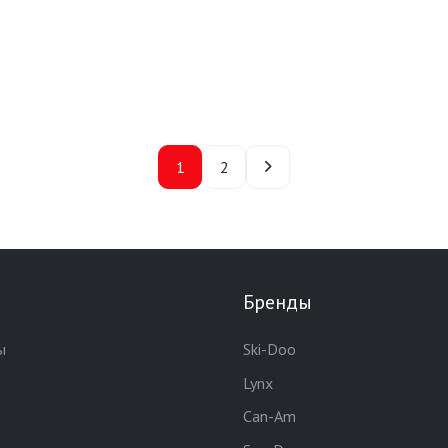
1
2
Бренды
ы
Ski-Doo
Lynx
Can-Am