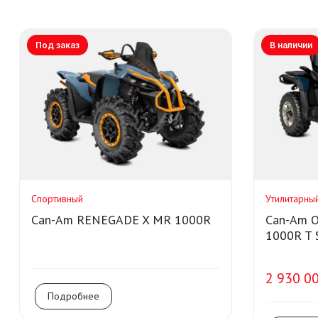
Под заказ
В наличии
Спортивный
Утилитарны
Can-Am RENEGADE X MR 1000R
Can-Am O
1000R T 
2 930 00
Подробнее