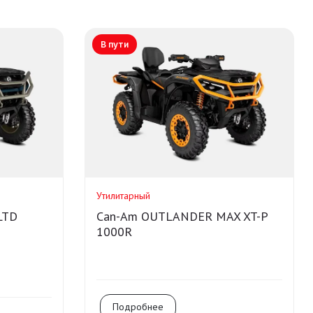
В пути
Утилитарный
LTD
Can-Am OUTLANDER MAX XT-P
1000R
Подробнее