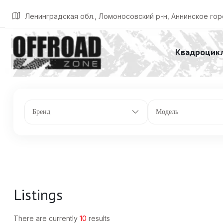
Главная
Listings
Передняя подвеска: двойные изогнутые А-образные
Ленинградская обл., Ломоносовский р-н, Аннинское гор
Квадроцик
Бренд
Модель
Listings
There are currently
10
results