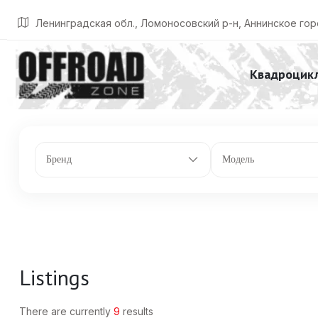
Главная
Listings
ДхШхВ: 2520х1232х1432
Ленинградская обл., Ломоносовский р-н, Аннинское гор
Квадроцик
Бренд
Модель
Listings
There are currently
9
results