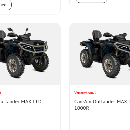
нее
й
Утилитарный
utlander MAX LTD
Can-Am Outlander MAX 
1000R