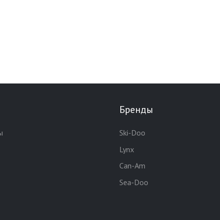
Бренды
ы
Ski-Doo
Lynx
Can-Am
Sea-Doo