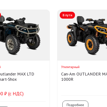
В пути
й
Утилитарный
utlander MAX LTD
Can-Am OUTLANDER MA
art-Shox
1000R
0 ₽ (с НДС)
Подробнее