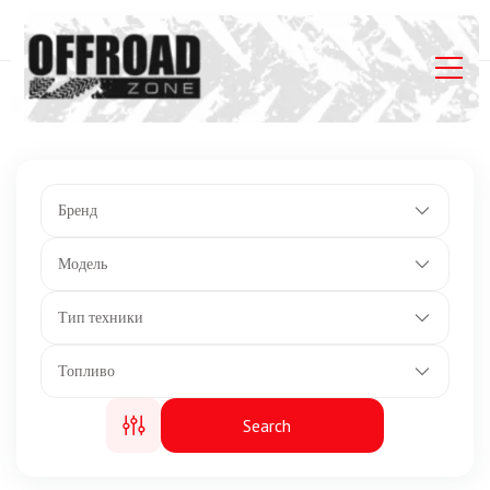
Главная
Listings
Задние колеса: XPS Trail King 2 27×10×14
Бренд
Модель
Тип техники
Топливо
Search